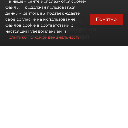
На нашем сайте используются cookie-
файлы. Продолжая пользоваться
данным сайтом, вы подтверждаете
Понятно
свое согласие на использование
Ленобласть намного
файлов cookie в соответствии с
опередила Петербург по
настоящим уведомлением и
темпам продаж жилья
Политикой о конфиденциальности.
07 августа 2026
17:57
162
Читайте нас в мессенджере Max
Павел Никифоров
Все материалы автора
Автор фото:
Сергей Ермохин / "ДП"
В июле 2026 года зарегистрированные продажи
квартир и апартаментов в новостройках
Петербурга и Ленинградской области выросли