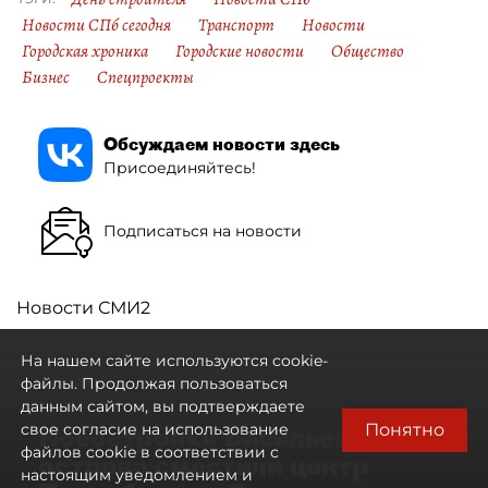
Новости СПб сегодня
Транспорт
Новости
Городская хроника
Городские новости
Общество
Бизнес
Спецпроекты
Обсуждаем новости здесь
Присоединяйтесь!
Подписаться на новости
Новости СМИ2
На нашем сайте используются cookie-
файлы. Продолжая пользоваться
данным сайтом, вы подтверждаете
Понятно
свое согласие на использование
Новостройки Васильевского
файлов cookie в соответствии с
острова сместили центр
настоящим уведомлением и