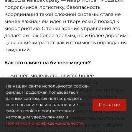
выросла на всех сразу — на артистов, площадки,
подрядчиков, логистику, безопасность.
Координация такой сложной системы стала не
менее важна, чем идея и творческий подход к
мероприятию. С точки зрения управления это
делает рынок более зрелым, но и более дорогим:
цена ошибки растёт, как и стоимость оправдания
ожиданий.
Как это влияет на бизнес-модель?
— Бизнес-модель становится более
стратегической, ориентированной на
На нашем сайте используются cookie-
долгосрочный эффект. Если раньше схема была
файлы. Продолжая пользоваться
более простой и быстрой: сделали событие и
данным сайтом, вы подтверждаете
продали билеты, заработали, переключились на
Понятно
свое согласие на использование
другое. Теперь событие нельзя считать только
файлов cookie в соответствии с
настоящим уведомлением и
кассой на входе: важны партнёрства, повторные
Политикой о конфиденциальности.
контакты с аудиторией, контент вокруг события