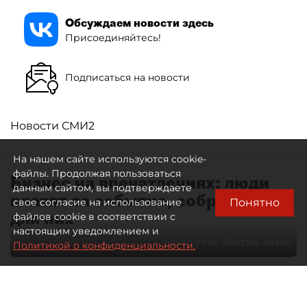
Обсуждаем новости здесь
Присоединяйтесь!
Подписаться на новости
Новости СМИ2
На нашем сайте используются cookie-
файлы. Продолжая пользоваться
Бизнес на впечатлениях: люди
данным сайтом, вы подтверждаете
платят за событие, собранное
Понятно
свое согласие на использование
для них
файлов cookie в соответствии с
настоящим уведомлением и
Автор фото:
Максим Змеев
Политикой о конфиденциальности.
04 августа 2026
15:51
3124
Читайте нас в мессенджере Max