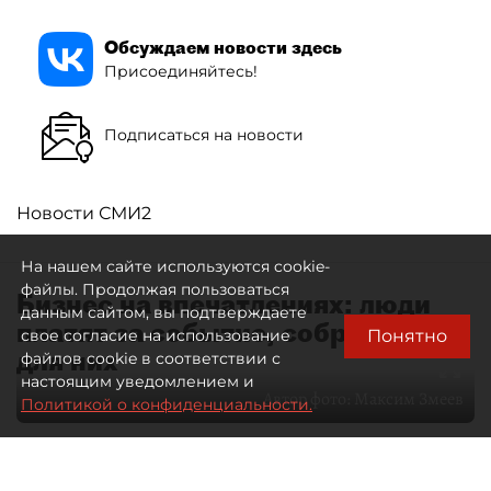
Обсуждаем новости здесь
Присоединяйтесь!
Подписаться на новости
Новости СМИ2
На нашем сайте используются cookie-
файлы. Продолжая пользоваться
Бизнес на впечатлениях: люди
данным сайтом, вы подтверждаете
платят за событие, собранное
Понятно
свое согласие на использование
для них
файлов cookie в соответствии с
настоящим уведомлением и
Автор фото:
Максим Змеев
Политикой о конфиденциальности.
04 августа 2026
15:51
533
Читайте нас в мессенджере Max