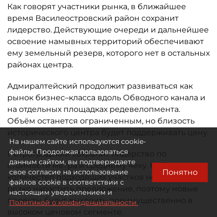
Как говорят участники рынка, в ближайшее
время Василеостровский район сохранит
лидерство. Действующие очереди и дальнейшее
освоение намывных территорий обеспечивают
ему земельный резерв, которого нет в остальных
районах центра.
Адмиралтейский продолжит развиваться как
рынок бизнес–класса вдоль Обводного канала и
на отдельных площадках редевелопмента.
Объём останется ограниченным, но близость
исторического центра будет поддерживать цену.
На нашем сайте используются cookie-
файлы. Продолжая пользоваться
Петроградский сохранит лидерство по
данным сайтом, вы подтверждаете
стоимости метра и среднему чеку. Небольшое
Понятно
свое согласие на использование
количество подходящих участков не позволит
файлов cookie в соответствии с
резко нарастить предложение, поэтому новые
настоящим уведомлением и
проекты будут выходить преимущественно в
Политикой о конфиденциальности.
высоком ценовом сегменте.