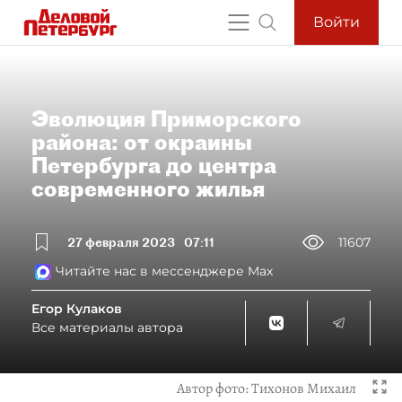
Войти
Эволюция Приморского
района: от окраины
Петербурга до центра
современного жилья
27 февраля 2023
07:11
11607
Читайте нас в мессенджере Max
Егор Кулаков
Все материалы автора
Автор фото:
Тихонов Михаил