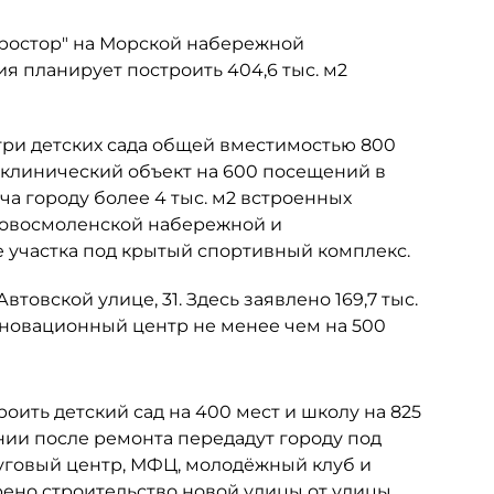
Простор" на Морской набережной
ия планирует построить 404,6 тыс. м2
три детских сада общей вместимостью 800
иклинический объект на 600 посещений в
ча городу более 4 тыс. м2 встроенных
Новосмоленской набережной и
е участка под крытый спортивный комплекс.
товской улице, 31. Здесь заявлено 169,7 тыс.
инновационный центр не менее чем на 500
оить детский сад на 400 мест и школу на 825
ании после ремонта передадут городу под
суговый центр, МФЦ, молодёжный клуб и
ено строительство новой улицы от улицы