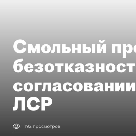
Смольный пр
безотказност
согласовании
ЛСР
192
просмотров