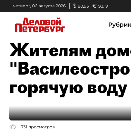
$
€
четверг, 06 августа 2026
80,93
93,19
Рубри
Жителям домо
"Василеостро
горячую воду
731
просмотров