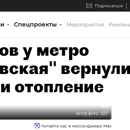
Подписаться
ки
Спецпроекты
Мероприятия
Реклам
в у метро
вская" вернул
 и отопление
Автор фото:
"ДП"
Читайте нас в мессенджере Max