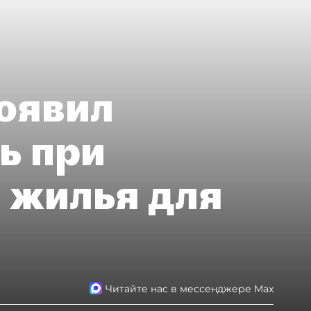
оявил
ь при
 жилья для
Читайте нас в мессенджере Max