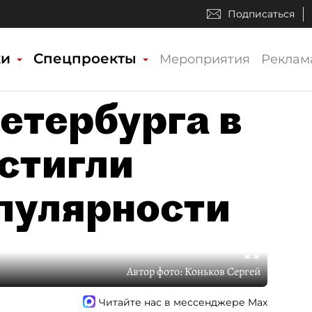
Подписаться
ки
Спецпроекты
Мероприятия
Реклам
етербурга в
стигли
пулярности
Автор фото:
Коньков Сергей
Читайте нас в мессенджере Max