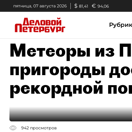
$
€
пятница, 07 августа 2026
81,41
94,06
Рубри
Метеоры из П
пригороды до
рекордной по
942
просмотров