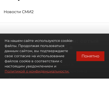
Новости СМИ2
Дефицитный премиум: сотый
На нашем сайте используются cookie-
бензин исчез с АЗС в
файлы. Продолжая пользоваться
данным сайтом, вы подтверждаете
Петербурге
Понятно
свое согласие на использование
файлов cookie в соответствии с
Автозаправочные станции в
настоящим уведомлением и
Петербурге остались без бензина
Политикой о конфиденциальности.
АИ-100
07 августа 2026
00:01
2181
Читайте нас в мессенджере Max