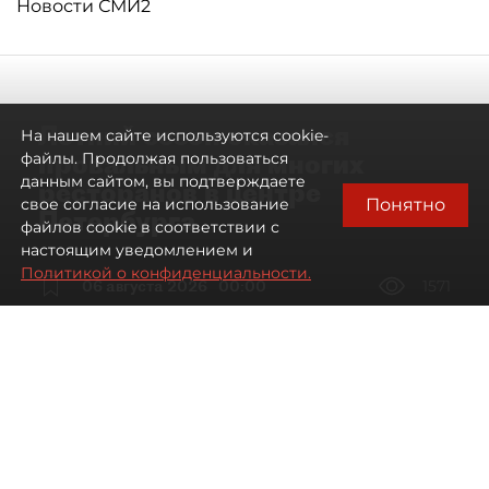
Новости СМИ2
Летний сезон оказался
На нашем сайте используются cookie-
провальным для многих
файлы. Продолжая пользоваться
данным сайтом, вы подтверждаете
ресторанов в центре
Понятно
свое согласие на использование
Петербурга
файлов cookie в соответствии с
настоящим уведомлением и
Политикой о конфиденциальности.
06 августа 2026
00:00
1571
Читайте нас в мессенджере Max
Дарья Дмитриева
Все материалы автора
Автор фото:
Мартьян Фролов / "ДП"