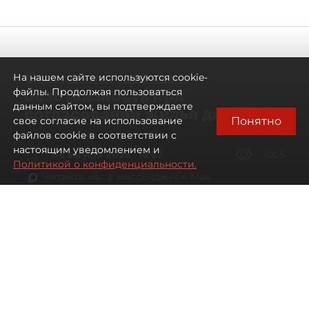
Смольный проявил
На нашем сайте используются cookie-
безотказность при
файлы. Продолжая пользоваться
данным сайтом, вы подтверждаете
согласовании жилья для ЛСР
Понятно
свое согласие на использование
файлов cookie в соответствии с
настоящим уведомлением и
06 августа 2026
16:37
1005
Политикой о конфиденциальности.
Читайте нас в мессенджере Max
Павел Никифоров, Евгения Иванова
Все материалы автора
Автор фото:
Сергей Ермохин / "ДП"