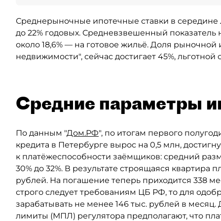
Среднерыночные ипотечные ставки в середине ле
до 22% годовых. Средневзвешенный показатель н
около 18,6% — на готовое жильё. Доля рыночной 
недвижимости", сейчас достигает 45%, льготной
Средние параметры и
По данным "
Дом.РФ
", по итогам первого полуго
кредита в Петербурге вырос на 0,5 млн, достигн
к платёжеспособности заёмщиков: средний разм
30% до 32%. В результате строящаяся квартира п
рублей. На погашение теперь приходится 338 мес
строго следует требованиям ЦБ РФ, то для одо
зарабатывать не менее 146 тыс. рублей в меся
лимиты (МПЛ) регулятора предполагают, что пл