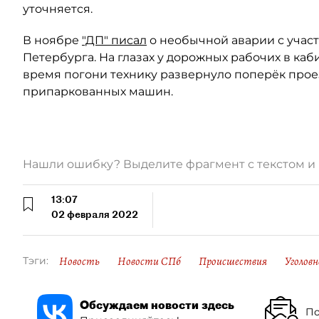
уточняется.
В ноябре
"ДП" писал
о необычной аварии с участ
Петербурга. На глазах у дорожных рабочих в каб
время погони технику развернуло поперёк проез
припаркованных машин.
Нашли ошибку? Выделите фрагмент с текстом 
13:07
02 февраля 2022
Новость
Новости СПб
Происшествия
Уголовн
Тэги:
Обсуждаем новости здесь
По