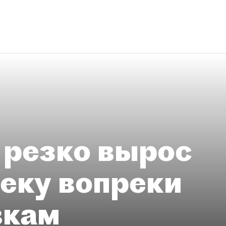
 резко вырос
теку вопреки
вкам