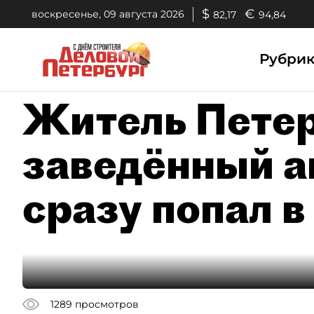
$
€
воскресенье, 09 августа 2026
82,17
94,84
Рубри
Житель Петер
заведённый а
сразу попал 
1289
просмотров