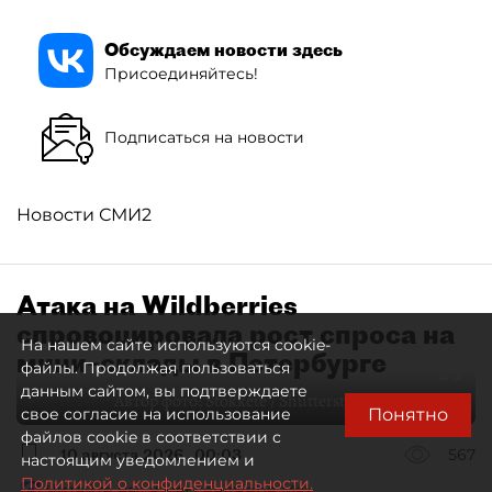
Обсуждаем новости здесь
Присоединяйтесь!
Подписаться на новости
Новости СМИ2
Атака на Wildberries
спровоцировала рост спроса на
На нашем сайте используются cookie-
мини–склады в Петербурге
файлы. Продолжая пользоваться
данным сайтом, вы подтверждаете
Автор фото:
Stokkete / Shutterstock / FOTODOM
Понятно
свое согласие на использование
файлов cookie в соответствии с
10 августа 2026
00:03
567
настоящим уведомлением и
Политикой о конфиденциальности.
Читайте нас в мессенджере Max