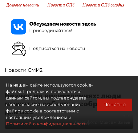
Деловые новости
Новости СПб
Новости СПб сегодня
Обсуждаем новости здесь
Присоединяйтесь!
Подписаться на новости
Новости СМИ2
На нашем сайте используются cookie-
файлы. Продолжая пользоваться
Бизнес на впечатлениях: люди
данным сайтом, вы подтверждаете
платят за событие, собранное
Понятно
свое согласие на использование
для них
файлов cookie в соответствии с
настоящим уведомлением и
Автор фото:
Максим Змеев
Политикой о конфиденциальности.
04 августа 2026
15:51
2864