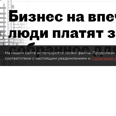
Бизнес на впе
люди платят з
собранное дл
На нашем сайте используются cookie-файлы. Продолжая 
соответствии с настоящим уведомлением и
Политикой 
4284
просмотров
15:51
dp.ru
04 августа 2026
Все материалы автора