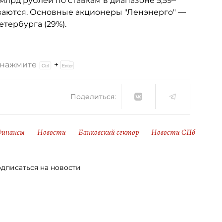
млрд рублей по ставкам в диапазоне 5,59–
ваются. Основные акционеры "Ленэнерго" —
етербурга (29%).
и нажмите
+
Поделиться:
Финансы
Новости
Банковский сектор
Новости СПб
дписаться на новости