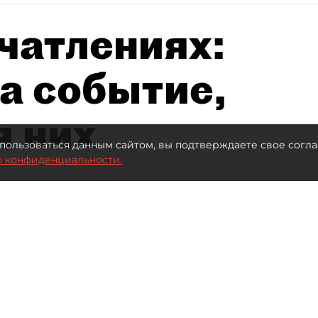
чатлениях:
а событие,
я них
пользоваться данным сайтом, вы подтверждаете свое согла
о конфиденциальности.
Автор фото:
Максим Змеев
Читайте нас в мессенджере Max