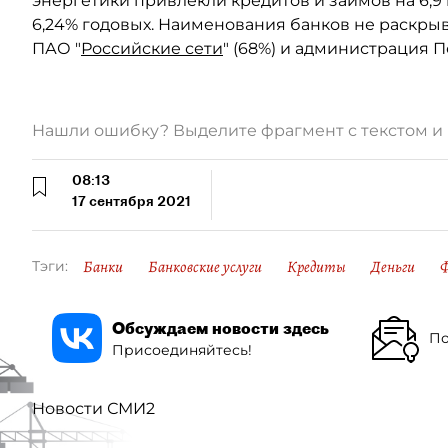
энергетики привлекли кредитов и займов на 6,9 
6,24% годовых. Наименования банков не раскры
ПАО "
Российские сети
" (68%) и администрация П
Нашли ошибку? Выделите фрагмент с текстом 
08:13
17 сентября 2021
Банки
Банковские услуги
Кредиты
Деньги
Тэги:
Обсуждаем новости здесь
По
Присоединяйтесь!
Новости СМИ2