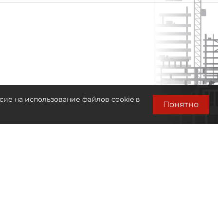
сие на использование файлов cookie в
Понятно
Лента новостей
Только бизнес новости
09:55
Петербуржцы 12 августа смогут
наблюдать солнечное затмение