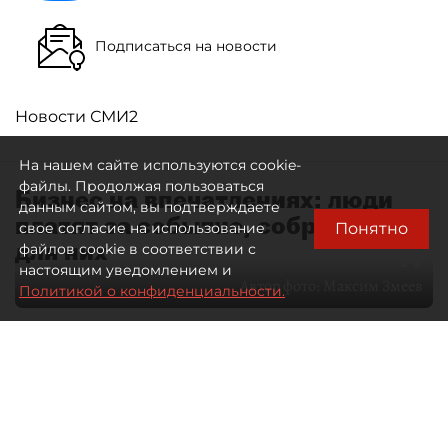
Подписаться на новости
Новости СМИ2
На нашем сайте используются cookie-
файлы. Продолжая пользоваться
Бизнес на впечатлениях: люди
данным сайтом, вы подтверждаете
платят за событие, собранное
Понятно
свое согласие на использование
для них
файлов cookie в соответствии с
настоящим уведомлением и
Автор фото:
Максим Змеев
Политикой о конфиденциальности.
04 августа 2026
15:51
2807
Читайте нас в мессенджере Max
dp.ru
Все материалы автора