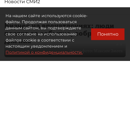
Новости СМИ2
На нашем сайте используются cookie-
файлы. Продолжая пользоваться
Бизнес на впечатлениях: люди
данным сайтом, вы подтверждаете
платят за событие, собранное
Понятно
свое согласие на использование
для них
файлов cookie в соответствии с
настоящим уведомлением и
Автор фото:
Максим Змеев
Политикой о конфиденциальности.
04 августа 2026
15:51
4503
Читайте нас в мессенджере Max
dp.ru
Все материалы автора
Летний календарь событий
обогатился во многих регионах.
Сегмент сегодня привлекателен как
для культурных институтов, так и для