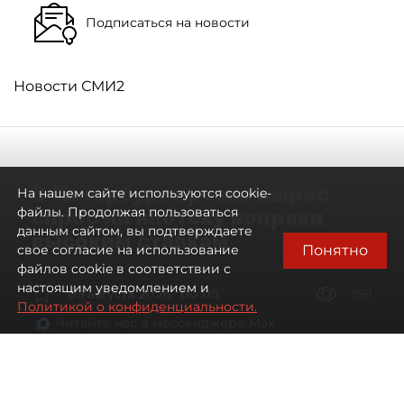
Подписаться на новости
Новости СМИ2
В Петербурге резко вырос
На нашем сайте используются cookie-
спрос на ипотеку вопреки
файлы. Продолжая пользоваться
данным сайтом, вы подтверждаете
высоким ставкам
Понятно
свое согласие на использование
файлов cookie в соответствии с
настоящим уведомлением и
09 августа 2026
00:05
981
Политикой о конфиденциальности.
Читайте нас в мессенджере Max
Евгений Петров
Все материалы автора