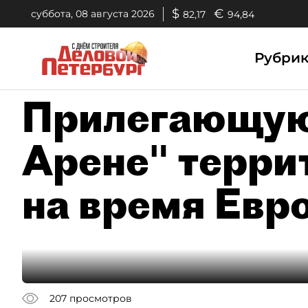
$
€
суббота, 08 августа 2026
82,17
94,84
Рубри
Прилегающую
Арене" терри
на время Евр
207
просмотров