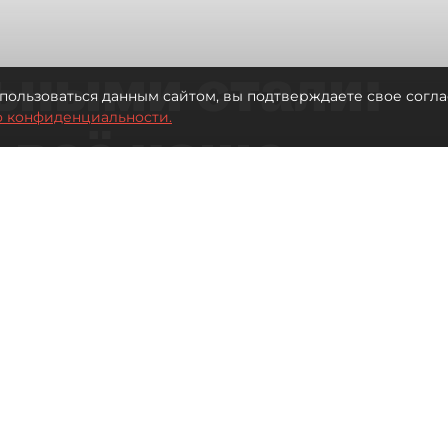
ьными стали:
пользоваться данным сайтом, вы подтверждаете свое согла
о конфиденциальности.
 всё чаще
ию без
в
 Турции без покупки туров
Читайте нас в мессенджере Max