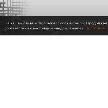
Самостоятел
На нашем сайте используются cookie-файлы. Продолжая 
соответствии с настоящим уведомлением и
Политикой 
петербуржцы
ездят в Турц
покупки туро
Петербуржцы стали чаще отдыхать в
2538
просмотров
00:05
Дарья Дмитриева