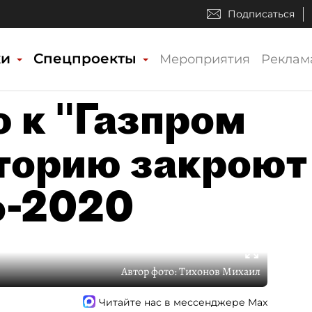
Подписаться
ки
Спецпроекты
Мероприятия
Реклам
 к "Газпром
торию закроют
о-2020
Автор фото:
Тихонов Михаил
Читайте нас в мессенджере Max