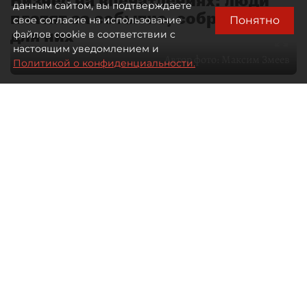
Бизнес на впечатлениях: люди
данным сайтом, вы подтверждаете
платят за событие, собранное
Понятно
свое согласие на использование
для них
файлов cookie в соответствии с
настоящим уведомлением и
Автор фото:
Максим Змеев
Политикой о конфиденциальности.
04 августа 2026
15:51
3181
Читайте нас в мессенджере Max
dp.ru
Все материалы автора
Летний календарь событий
обогатился во многих регионах.
Сегмент сегодня привлекателен как
для культурных институтов, так и для
бизнеса из "непрофильных" сфер.
Каким должен быть современный
фестиваль, чтобы оставаться