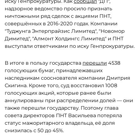
иску Генпрокуратуры. Как
сообщал
"ДП",
надзорное ведомство просило признать
ничтожными ряд сделок с акциями ПНТ,
совершённых в 2016-2020 годах. Компании
"Туджунга Энтерпрайзис Лимитед", "Новомор
Димитед", "Алмонт Холдингс Лимитед" и ПНТ
выступали ответчиками по иску Генпрокуратуры.
В итоге в пользу государства
перешли
4538
голосующих бумаг, принадлежавших
наследникам сооснователя компании Дмитрия
Скигина. Кроме того, суд восстановил 1008
голосующих акций, которые ранее были
аннулированы при распределении долей — они
также перешли государству. Поэтому глава
совета директоров ПНТ Васильева потеряла
статус мажоритарного владельца, её доля
снизилась с 50 до 45%.