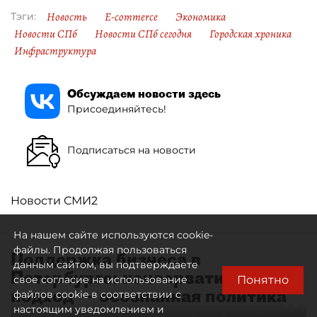
Новость
E-commerce
Экономика
Тэги:
Новости СПб
Новости СПб сегодня
Городская хроника
Инфраструктура
Обсуждаем новости здесь
Присоединяйтесь!
Подписаться на новости
Новости СМИ2
На нашем сайте используются cookie-
файлы. Продолжая пользоваться
Поддержка бизнеса в
данным сайтом, вы подтверждаете
Петербурге: консервативный
Понятно
свое согласие на использование
подход — осознанная политика
файлов cookie в соответствии с
настоящим уведомлением и