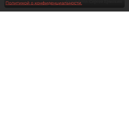
Автор фото:
Сергей Ермохин
Политикой о конфиденциальности.
27 мая 2026
12:34
3532
Читайте нас в мессенджере Max
Евгения Иванова
Все материалы автора
Через общественные советы
в Петербурге сегодня проходит
значительная часть диалога бизнеса
и власти. О том, какие вопросы
в имущественной сфере сегодня
стоят на повестке, что волнует малый
и средний бизнес и как город
реагирует на эти запросы, "ДП"
рассказал глава Общественного
совета при комитете имущественных