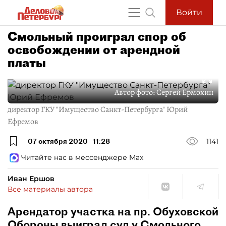
Войти
Смольный проиграл спор об
освобождении от арендной
платы
Автор фото:
Сергей Ермохин
директор ГКУ "Имущество Санкт-Петербурга" Юрий
Ефремов
07 октября 2020
11:28
1141
Читайте нас в мессенджере Max
Иван Ершов
Все материалы автора
Арендатор участка на пр. Обуховской
Обороны выиграл суд у Смольного,