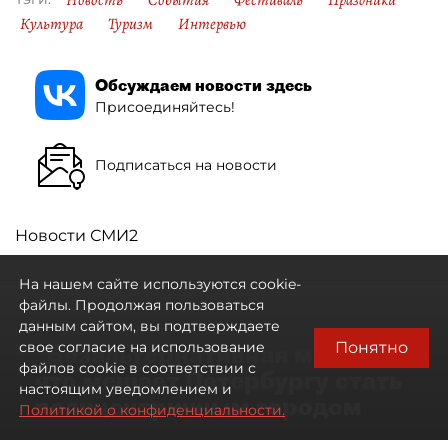
Новость
События
Фестиваль
Праздники
Культура
Туризм
Интервью
Обсуждаем новости здесь
Присоединяйтесь!
Подписаться на новости
Новости СМИ2
На нашем сайте используются cookie-
файлы. Продолжая пользоваться
данным сайтом, вы подтверждаете
Понятно
свое согласие на использование
"Безальтернативная модель":
файлов cookie в соответствии с
что мешает Петербургу стать
настоящим уведомлением и
полицентричным городом
Политикой о конфиденциальности.