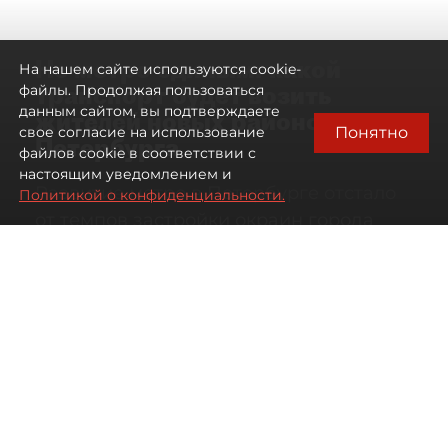
Не метро единым: какой
На нашем сайте используются cookie-
транспорт будет возить
файлы. Продолжая пользоваться
данным сайтом, вы подтверждаете
жителей новых районов
Понятно
свое согласие на использование
Петербурга
файлов cookie в соответствии с
настоящим уведомлением и
Развитие метро в Петербурге отстало
Политикой о конфиденциальности.
от темпов застройки окраин города
07 августа 2026
00:44
1848
Читайте нас в мессенджере Max
Дарья Кильцова
Все материалы автора
Автор фото:
KIRILL SFOTOZ/Shutterstock/FOTODOM