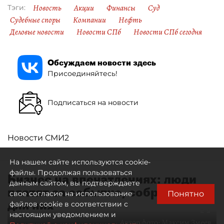
Новость
Акции
Финансы
Суд
Тэги:
Судебные споры
Компании
Нефть
Деловые новости
Новости СПб
Новости СПб сегодня
Обсуждаем новости здесь
Присоединяйтесь!
Подписаться на новости
Новости СМИ2
На нашем сайте используются cookie-
файлы. Продолжая пользоваться
Бизнес на впечатлениях: люди
данным сайтом, вы подтверждаете
платят за событие, собранное
Понятно
свое согласие на использование
для них
файлов cookie в соответствии с
настоящим уведомлением и
Автор фото:
Максим Змеев