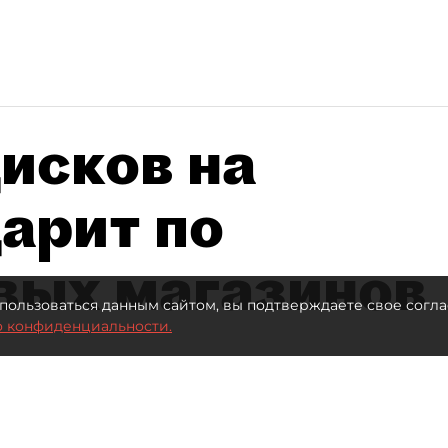
исков на
дарит по
вых магазинов
пользоваться данным сайтом, вы подтверждаете свое согла
о конфиденциальности.
втор фото:
Lutsenko_Oleksandr/Shutterstock/FOTODOM