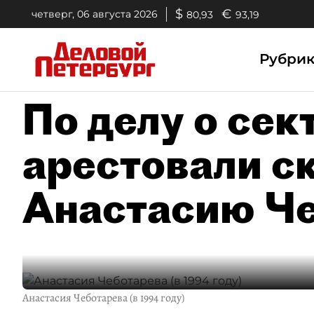
$
€
четверг, 06 августа 2026
80,93
93,19
Рубри
По делу о сек
арестовали с
Анастасию Ч
Анастасия Чеботарева (в 1994 году)