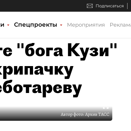
Подписаться
ки
Спецпроекты
Мероприятия
Реклам
те "бога Кузи"
крипачку
еботареву
Автор фото:
Архив ТАСС