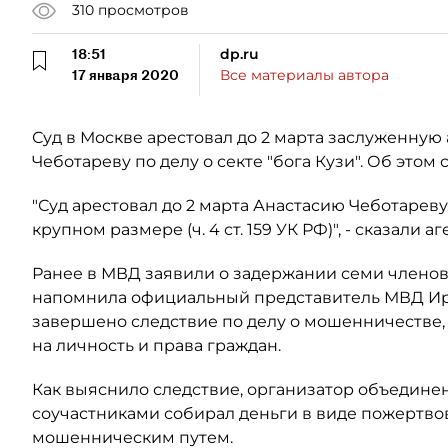
310
просмотров
18:51
dp.ru
17 января 2020
Все материалы автора
Суд в Москве арестовал до 2 марта заслуженную
Чеботареву по делу о секте "бога Кузи". Об этом
"Суд арестовал до 2 марта Анастасию Чеботарев
крупном размере (ч. 4 ст. 159 УК РФ)", - сказали аг
Ранее в МВД заявили о задержании семи членов 
напомнила официальный представитель МВД Ирин
завершено следствие по делу о мошенничестве,
на личность и права граждан.
Как выяснило следствие, организатор объединен
соучастниками собирал деньги в виде пожертво
мошенническим путем.