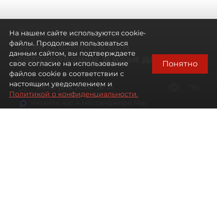
Смольный проявил
На нашем сайте используются cookie-
безотказность при
файлы. Продолжая пользоваться
данным сайтом, вы подтверждаете
согласовании жилья для ЛСР
Понятно
свое согласие на использование
файлов cookie в соответствии с
настоящим уведомлением и
06 августа 2026
16:37
785
Политикой о конфиденциальности.
Читайте нас в мессенджере Max
Павел Никифоров, Евгения Иванова
Все материалы автора
Автор фото:
Сергей Ермохин / "ДП"
"Группа ЛСР" оказалась главным бенефициаром