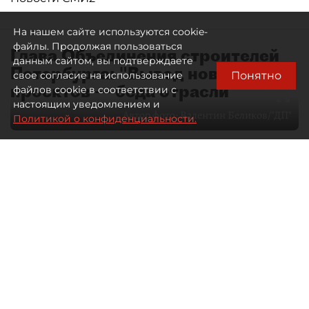
На нашем сайте используются cookie-
файлы. Продолжая пользоваться
Глава Объединения строителей
данным сайтом, вы подтверждаете
Петербурга: "Вывод новых
Понятно
свое согласие на использование
проектов — беда отрасли"
файлов cookie в соответствии с
настоящим уведомлением и
Автор фото:
Валентин Беликов/"ДП"
Политикой о конфиденциальности.
07 августа 2026
01:11
51
Читайте нас в мессенджере Max
Артемий Анин
Все материалы автора
Чем живёт петербургский
девелопмент, "ДП" рассказал
генеральный директор СРО
А "Объединение строителей Санкт-