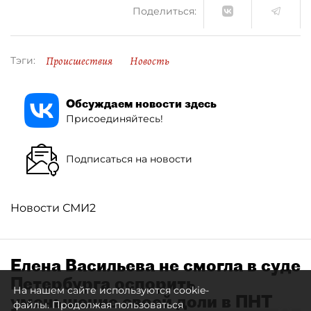
Поделиться:
Происшествия
Новость
Тэги:
Обсуждаем новости здесь
Присоединяйтесь!
Подписаться на новости
Новости СМИ2
Елена Васильева не смогла в суде
Петербурга оспорить
На нашем сайте используются cookie-
уменьшение своей доли в ПНТ
файлы. Продолжая пользоваться