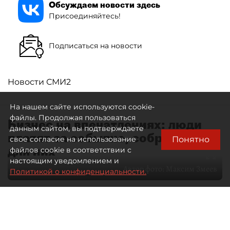
Обсуждаем новости здесь
Присоединяйтесь!
Подписаться на новости
Новости СМИ2
На нашем сайте используются cookie-
файлы. Продолжая пользоваться
Бизнес на впечатлениях: люди
данным сайтом, вы подтверждаете
платят за событие, собранное
Понятно
свое согласие на использование
для них
файлов cookie в соответствии с
настоящим уведомлением и
Автор фото:
Максим Змеев
Политикой о конфиденциальности.
04 августа 2026
15:51
3579
Читайте нас в мессенджере Max