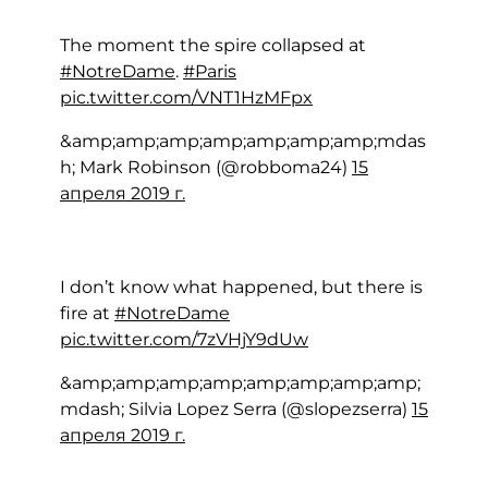
The moment the spire collapsed at
#NotreDame
.
#Paris
pic.twitter.com/VNT1HzMFpx
&amp;amp;amp;amp;amp;amp;amp;mdas
h; Mark Robinson (@robboma24)
15
апреля 2019 г.
I don’t know what happened, but there is
fire at
#NotreDame
pic.twitter.com/7zVHjY9dUw
&amp;amp;amp;amp;amp;amp;amp;amp;
mdash; Silvia Lopez Serra (@slopezserra)
15
апреля 2019 г.