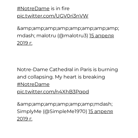
#NotreDame
is in fire
pic.twitter.com/UGV0ri3nVW
&amp;amp;amp;amp;amp;amp;amp;amp;
mdash; malotru (@malotru3)
15 апреля
2019 г.
Notre-Dame Cathedral in Paris is burning
and collapsing. My heart is breaking
#NotreDame
pic.twitter.com/n4XhB3Pqpd
&amp;amp;amp;amp;amp;amp;mdash;
SimplyMe (@SimpleMe1970)
15 апреля
2019 г.