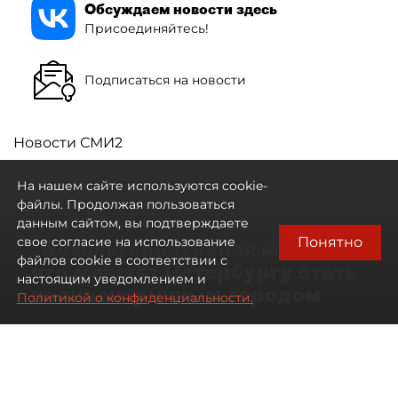
Обсуждаем новости здесь
Присоединяйтесь!
Подписаться на новости
Новости СМИ2
На нашем сайте используются cookie-
файлы. Продолжая пользоваться
данным сайтом, вы подтверждаете
Понятно
свое согласие на использование
"Безальтернативная модель":
файлов cookie в соответствии с
что мешает Петербургу стать
настоящим уведомлением и
полицентричным городом
Политикой о конфиденциальности.
Районы массовой застройки в
Петербурге стали развиваться
неравномерно