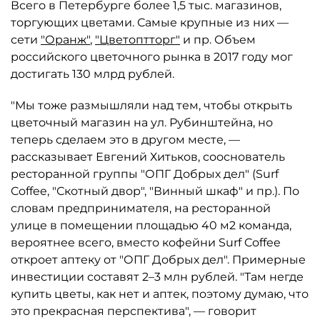
Всего в Петербурге более 1,5 тыс. магазинов,
торгующих цветами. Самые крупные из них —
сети
"Оранж"
,
"Цветоптторг"
и пр. Объем
российского цветочного рынка в 2017 году мог
достигать 130 млрд рублей.
"Мы тоже размышляли над тем, чтобы открыть
цветочный магазин на ул. Рубинштейна, но
теперь сделаем это в другом месте, —
рассказывает Евгений Хитьков, сооснователь
ресторанной группы "ОПГ Добрых дел" (Surf
Coffee, "Скотный двор", "Винный шкаф" и пр.). По
словам предпринимателя, на ресторанной
улице в помещении площадью 40 м2 команда,
вероятнее всего, вместо кофейни Surf Coffee
откроет аптеку от "ОПГ Добрых дел". Примерные
инвестиции составят 2–3 млн рублей. "Там негде
купить цветы, как нет и аптек, поэтому думаю, что
это прекрасная перспектива", — говорит