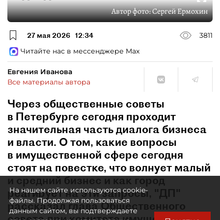
Автор фото:
Сергей Ермохин
27 мая 2026
12:34
3811
Читайте нас в мессенджере Max
Евгения Иванова
Все материалы автора
Через общественные советы
в Петербурге сегодня проходит
значительная часть диалога бизнеса
и власти. О том, какие вопросы
в имущественной сфере сегодня
стоят на повестке, что волнует малый
и средний бизнес и как город
На нашем сайте используются cookie-
реагирует на эти запросы, "ДП"
файлы. Продолжая пользоваться
рассказал глава Общественного
данным сайтом, вы подтверждаете
совета при комитете имущественных