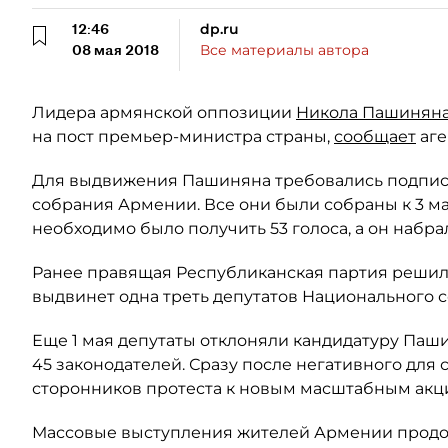
12:46
dp.ru
08 мая 2018
Все материалы автора
Лидера армянской оппозиции
Никола Пашинян
на пост премьер-министра страны,
сообщает
аге
Для выдвижения Пашиняна требовались подписи
собрания Армении. Все они были собраны к 3 
необходимо было получить 53 голоса, а он набрал
Ранее правящая Республиканская партия решила
выдвинет одна треть депутатов Национального 
Еще 1 мая депутаты отклоняли кандидатуру Паши
45 законодателей. Сразу после негативного дл
сторонников протеста к новым масштабным акц
Массовые выступления жителей Армении продол