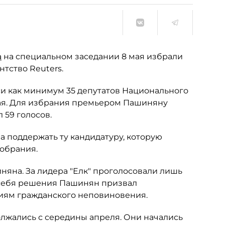
а
на специальном заседании 8 мая избрали
нтство Reuters.
 как минимум 35 депутатов Национального
мая. Для избрания премьером Пашиняну
 59 голосов.
 поддержать ту кандидатуру, которую
собрания.
няна. За лидера "Елк" проголосовали лишь
я себя решения Пашинян призвал
иям гражданского неповиновения.
жались с середины апреля. Они начались