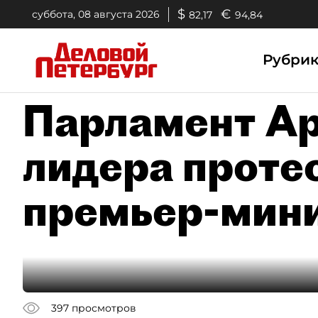
$
€
суббота, 08 августа 2026
82,17
94,84
Рубри
Парламент А
лидера проте
премьер-мин
397
просмотров