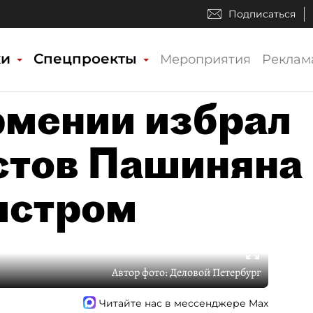
Подписаться
ки
Спецпроекты
Мероприятия
Реклам
рмении избрал
стов Пашиняна
истром
Автор фото:
Деловой Петербург
Читайте нас в мессенджере Max