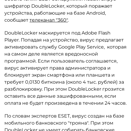
шифратор DoubleLocker, который поражает
устройства, работающие на базе Android,
сообщает
телеканал "360"
.
DoubleLocker маскируется под Adobe Flash
Player. Попадая на устройство, вирус предлагает
активировать службу Google Play Service, которая
на самом деле является вредоносной
программой. Если пользователь соглашается,
вирус активирует права администратора и
блокирует экран смартфона или планшета и
требует 0,0130 биткоина (около 4 тыс. рублей) за
разблокировку. При этом DoubleLocker грозится
оставить все данные зашифрованными, если
оплата не будет произведена в течении 24 часов.
По словам экспертов ESET, вирус создан на базе
мобильного банковского "трояна". При этом
DoubleLocker не умеет собирать банковские