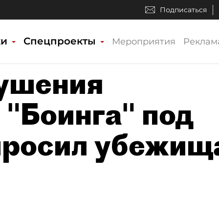
Подписаться
ки
Спецпроекты
Мероприятия
Реклам
рушения
 "Боинга" под
просил убежищ