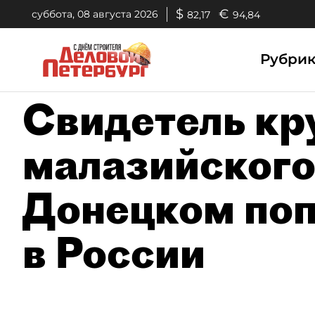
$
€
суббота, 08 августа 2026
82,17
94,84
Рубри
Свидетель к
малазийского
Донецком по
в России