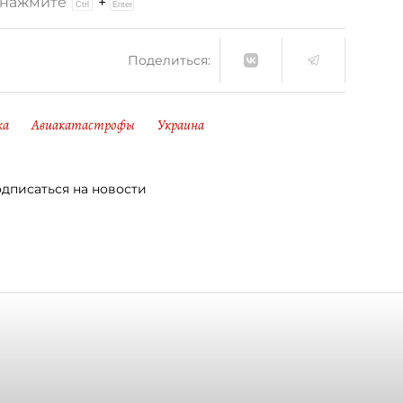
и нажмите
+
Поделиться:
ка
Авиакатастрофы
Украина
дписаться на новости