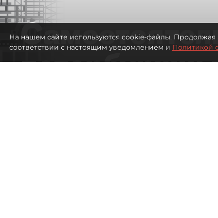
Самостоятел
На нашем сайте используются cookie-файлы. Продолжая 
соответствии с настоящим уведомлением и
Политикой 
петербуржцы
ездят в Турц
покупки туро
Петербуржцы стали чаще отдыхать в
1189
просмотров
00:05
Дарья Дмитриева
08 августа 2026
Все материалы автора