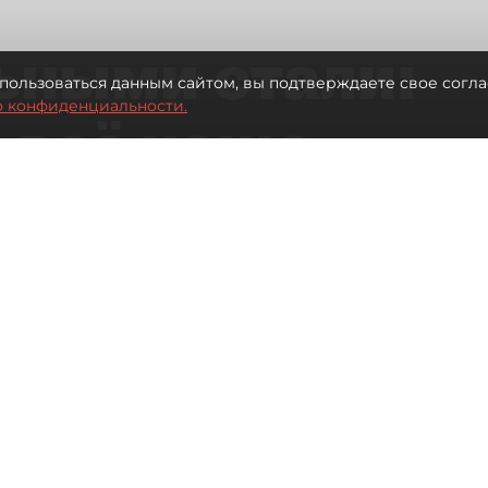
ьными стали:
пользоваться данным сайтом, вы подтверждаете свое согла
о конфиденциальности.
 всё чаще
ию без
в
 Турции без покупки туров
Читайте нас в мессенджере Max