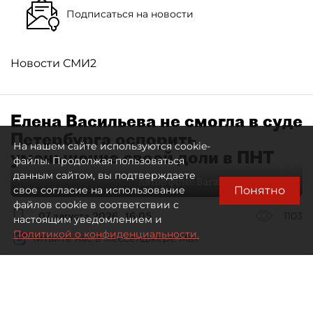
Подписаться на новости
Новости СМИ2
Елена Васильева не смогла в суде
Петербурга оспорить
На нашем сайте используются cookie-
уменьшение своей доли в ПНТ
файлы. Продолжая пользоваться
данным сайтом, вы подтверждаете
Автор фото:
Ваганов Антон / "ДП"
Понятно
свое согласие на использование
файлов cookie в соответствии с
07 августа 2026
16:05
1103
настоящим уведомлением и
Политикой о конфиденциальности.
Читайте нас в мессенджере Max
Дмитрий Маракулин
Все материалы автора