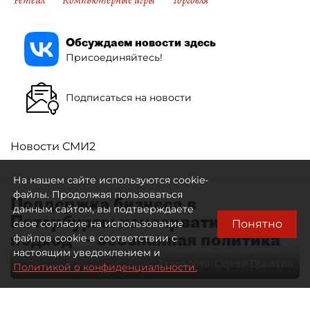
Ретейл
Компьютерные игры
Торговля
Обсуждаем новости здесь
Присоединяйтесь!
Подписаться на новости
Новости СМИ2
На нашем сайте используются cookie-
файлы. Продолжая пользоваться
Поддержка бизнеса в
данным сайтом, вы подтверждаете
Петербурге: консервативный
Понятно
свое согласие на использование
подход — осознанная политика
файлов cookie в соответствии с
настоящим уведомлением и
Автор фото:
Сергей Ермохин
Политикой о конфиденциальности.
27 мая 2026
12:34
4143