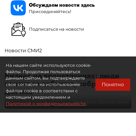
Обсуждаем новости здесь
Присоединяйтесь!
Подписаться на новости
Новости СМИ2
На нашем сайте используются cookie-
файлы. Продолжая пользоваться
Бизнес на впечатлениях: люди
данным сайтом, вы подтверждаете
платят за событие, собранное
Понятно
свое согласие на использование
для них
файлов cookie в соответствии с
настоящим уведомлением и
Автор фото:
Максим Змеев
Политикой о конфиденциальности.
04 августа 2026
15:51
4730
Читайте нас в мессенджере Max