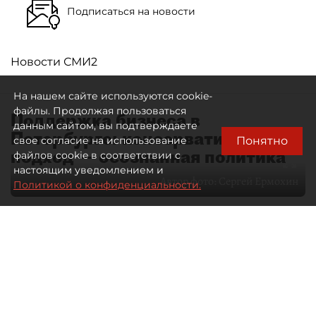
Подписаться на новости
Новости СМИ2
На нашем сайте используются cookie-
файлы. Продолжая пользоваться
Поддержка бизнеса в
данным сайтом, вы подтверждаете
Петербурге: консервативный
Понятно
свое согласие на использование
подход — осознанная политика
файлов cookie в соответствии с
настоящим уведомлением и
Автор фото:
Сергей Ермохин
Политикой о конфиденциальности.
27 мая 2026
12:34
3532
Читайте нас в мессенджере Max
Евгения Иванова
Все материалы автора
Через общественные советы