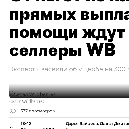
прямых выпла
помощи ждут
селлеры WB
Эксперты заявили об ущербе на 300
Склад Wildberries
577
просмотров
18:43
Дарья Зайцева, Дарья Дмитр