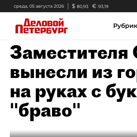
$
€
среда, 05 августа 2026
80,93
93,19
Рубри
Заместителя
вынесли из г
на руках с бу
"браво"