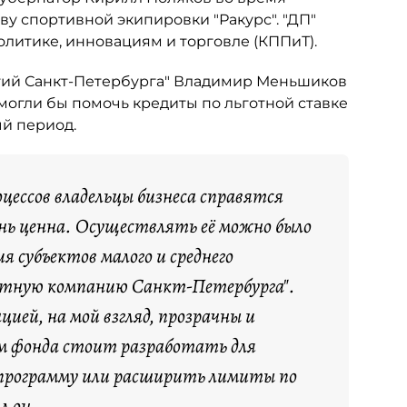
у спортивной экипировки "Ракурс". "ДП"
литике, инновациям и торговле (КППиТ).
тий Санкт-Петербурга" Владимир Меньшиков
могли бы помочь кредиты по льготной ставке
й период.
цессов владельцы бизнеса справятся
ень ценна. Осуществлять её можно было
я субъектов малого и среднего
итную компанию Санкт-Петербурга".
ией, на мой взгляд, прозрачны и
м фонда стоит разработать для
 программу или расширить лимиты по
л он.