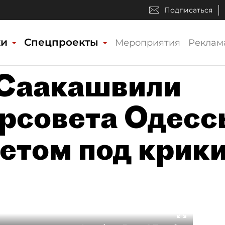
Подписаться
ки
Спецпроекты
Мероприятия
Реклам
 Саакашвили
орсовета Одесс
кетом под крик