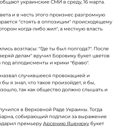
ообщают украинские СМИ в среду, 16 марта.
вета и в честь этого произнес разгромную
бирается "стоять в оппозиции" происходящему
отором когда-либо жил", а местную власть
лись возгласы: "Где ты был полгода?". После
веряй делам" вручил Боровику букет цветов
ла под аплодисменты и крики "браво".
" назвал случившееся провокацией и
ы я знал, что такое произойдет, я бы,
оизошло, так как общество должно слышать и
учился в Верховной Раде Украины. Тогда
 Барна, собирающий подписи за выражение
подарил премьеру
Арсению Яценюку
букет