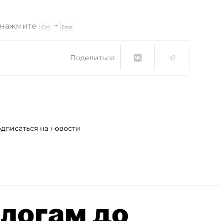
и нажмите
+
Поделиться:
дписаться на новости
алогам до