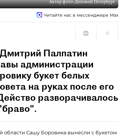
Автор фото:
Деловой Петербург
Читайте нас в мессенджере Max
 Дмитрий Палпатин
главы администрации
ровику букет белых
совета на руках после его
 Действо разворачивалось
"браво".
 области Сашу Боровика вынесли с букетом