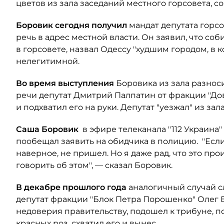
цветов из зала заседаний местного горсовета, с
Боровик сегодня получил
мандат депутата горсо
речь в адрес местной власти. Он заявил, что со
в горсовете, назвал Одессу "худшим городом, в к
нелегитимной.
Во время выступления
Боровика из зала разноси
речи депутат Дмитрий Палпатин от фракции "До
и подхватил его на руки. Депутат "уезжал" из за
Саша Боровик
в эфире телеканала "112 Украина
пообещал заявить на обидчика в полицию. "Если б
наверное, не пришел. Но я даже рад, что это пр
говорить об этом", — сказал Боровик.
В декабре прошлого года
аналогичный случай сл
депутат фракции "Блок Петра Порошенко" Олег
недоверия правительству, подошел к трибуне, 
красных роз, схватил его и вынес.