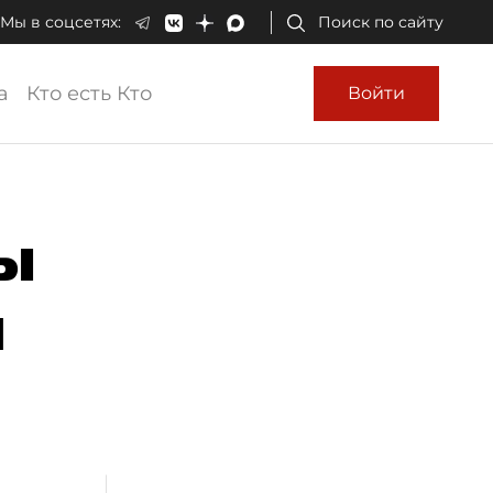
Мы в соцсетях:
Поиск по сайту
а
Кто есть Кто
Войти
ы
и