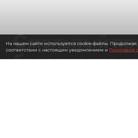
Смольный пр
На нашем сайте используются cookie-файлы. Продолжая 
соответствии с настоящим уведомлением и
Политикой 
безотказност
согласовании
ЛСР
2354
просмотров
16:37
Павел Никифоров, Евгения