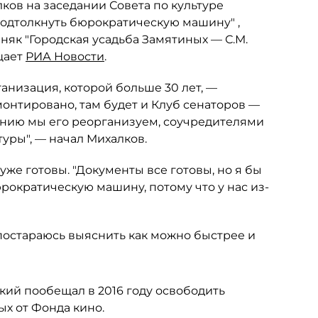
ков на заседании Совета по культуре
одтолкнуть бюрократическую машину" ,
як "Городская усадьба Замятиных — С.М.
бщает
РИА Новости
.
анизация, которой больше 30 лет, —
онтировано, там будет и Клуб сенаторов —
ению мы его реорганизуем, соучредителями
уры", — начал Михалков.
же готовы. "Документы все готовы, но я бы
юрократическую машину, потому что у нас из-
 постараюсь выяснить как можно быстрее и
ий пообещал в 2016 году освободить
ых от Фонда кино.