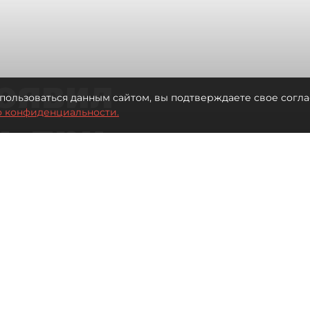
оявил
пользоваться данным сайтом, вы подтверждаете свое согла
о конфиденциальности.
ь при
 жилья для
Читайте нас в мессенджере Max
 Иванова