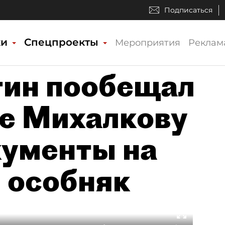
Подписаться
ки
Спецпроекты
Мероприятия
Реклам
тин пообещал
е Михалкову
кументы на
 особняк