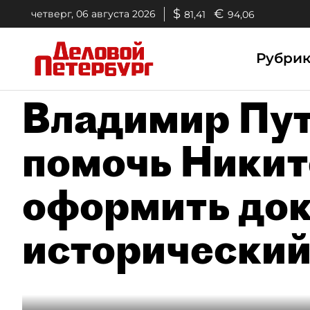
$
€
четверг, 06 августа 2026
81,41
94,06
Рубри
Владимир Пу
помочь Никит
оформить до
исторический