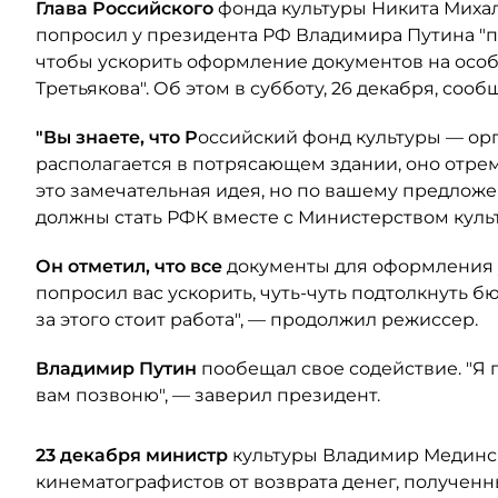
Глава Российского
фонда культуры Никита Михал
попросил у президента РФ Владимира Путина "п
чтобы ускорить оформление документов на особн
Третьякова". Об этом в субботу, 26 декабря, соо
"Вы знаете, что Р
оссийский фонд культуры — орг
располагается в потрясающем здании, оно отрем
это замечательная идея, но по вашему предлож
должны стать РФК вместе с Министерством культ
Он отметил, что все
документы для оформления у
попросил вас ускорить, чуть-чуть подтолкнуть б
за этого стоит работа", — продолжил режиссер.
Владимир Путин
пообещал свое содействие. "Я
вам позвоню", — заверил президент.
23 декабря министр
культуры Владимир Мединск
кинематографистов от возврата денег, полученн