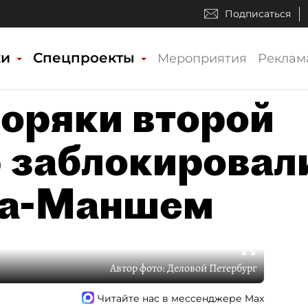
Подписаться
ки
Спецпроекты
Мероприятия
Реклам
оряки второй
ю заблокировал
Ла-Маншем
Автор фото:
Деловой Петербург
Читайте нас в мессенджере Max