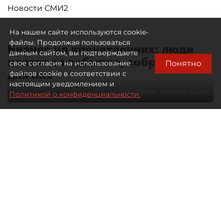
Новости СМИ2
На нашем сайте используются cookie-
файлы. Продолжая пользоваться
Бизнес на впечатлениях: люди
данным сайтом, вы подтверждаете
платят за событие, собранное
Понятно
свое согласие на использование
для них
файлов cookie в соответствии с
настоящим уведомлением и
Автор фото:
Максим Змеев
Политикой о конфиденциальности.
04 августа 2026
15:51
4255
Читайте нас в мессенджере Max
dp.ru
Все материалы автора
Летний календарь событий
обогатился во многих регионах.
Сегмент сегодня привлекателен как