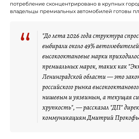
потребление сконцентрировано в крупных город
владельцы премиальных автомобилей готовы пла
“
"До лета 2026 года структура спро
выбирали около 49% автолюбителей,
высокооктановые марки приходилос
премиальных марок, таких как "Экт
Ленинградской области — это зако
российского рынка высокооктановог
нишевым и уязвимым, а текущая с
хрупкость", — рассказал "ДП" дире
коммуникациям Дмитрий Прокофь