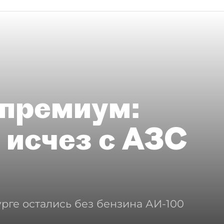
премиум:
 исчез с АЗС
рге остались без бензина АИ-100