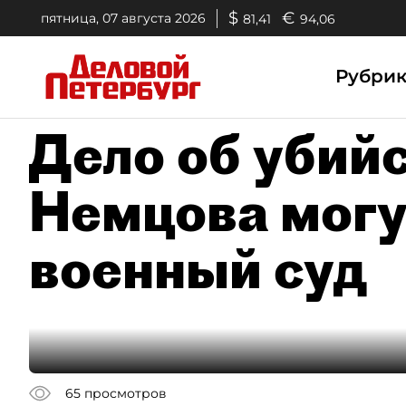
$
€
пятница, 07 августа 2026
81,41
94,06
Рубри
Дело об убий
Немцова могу
военный суд
65
просмотров