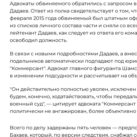
Адвокаты обвиняемого обратились с запросом в 
Дадаев. Ответ из полка свидетельствует о том, ч
февраля 2015 года обвиняемый был штатным офи
из списков личного состава части и сняли со все
лейтенант Дадаев, как следует из ответа его ко
освободил должность.
В связи с новыми подробностями Дадаев, а вмес
подельников автоматически подпадают под юри
"Коммерсант". Адвокат главного фигуранта Шамс
в изменении подсудности и рассчитывает на объ
"Он действительно полностью уволен, исключен и
будем, конечно, ходатайствовать, чтобы передал
военный суд", — цитирует адвоката "Коммерсант 
политически не ангажирован, более объективно 
Всего по делу задержаны пять человек — предп
Бахаев, который, по версии следствия, снабжа