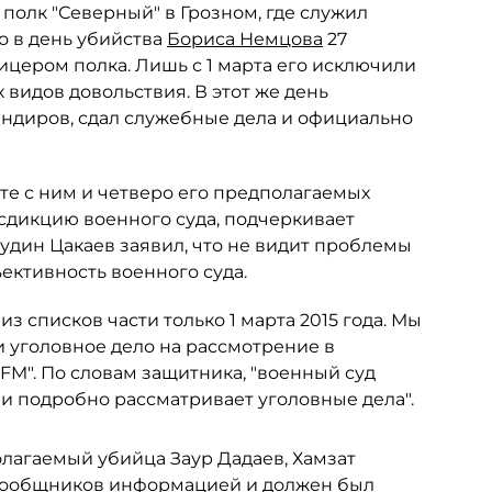
полк "Северный" в Грозном, где служил
то в день убийства
Бориса Немцова
27
цером полка. Лишь с 1 марта его исключили
х видов довольствия. В этот же день
мандиров, сдал служебные дела и официально
те с ним и четверо его предполагаемых
сдикцию военного суда, подчеркивает
удин Цакаев заявил, что не видит проблемы
ективность военного суда.
з списков части только 1 марта 2015 года. Мы
и уголовное дело на рассмотрение в
FM". По словам защитника, "военный суд
и подробно рассматривает уголовные дела".
олагаемый убийца Заур Дадаев, Хамзат
л сообщников информацией и должен был