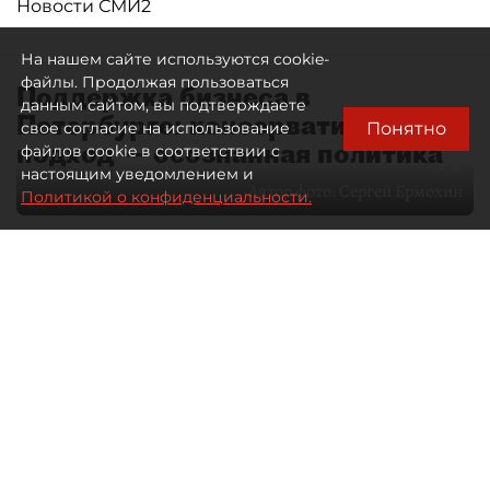
Новости СМИ2
На нашем сайте используются cookie-
файлы. Продолжая пользоваться
Поддержка бизнеса в
данным сайтом, вы подтверждаете
Петербурге: консервативный
Понятно
свое согласие на использование
подход — осознанная политика
файлов cookie в соответствии с
настоящим уведомлением и
Автор фото:
Сергей Ермохин
Политикой о конфиденциальности.
27 мая 2026
12:34
3491
Читайте нас в мессенджере Max
Евгения Иванова
Все материалы автора
Через общественные советы
в Петербурге сегодня проходит
значительная часть диалога бизнеса
и власти. О том, какие вопросы