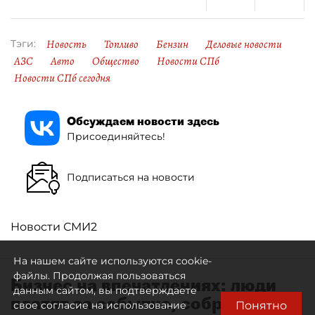
Новость
Топливо
Бензин
Деловые новости
Тэги:
АЗС
Авто
Общество
Новости СПб
Новости СПб сегодня
Обсуждаем новости здесь
Присоединяйтесь!
Подписаться на новости
Новости СМИ2
На нашем сайте используются cookie-
файлы. Продолжая пользоваться
Бизнес на впечатлениях: люди
данным сайтом, вы подтверждаете
платят за событие, собранное
Понятно
свое согласие на использование