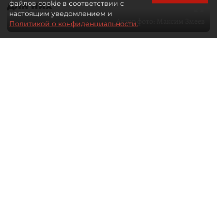
для них
файлов cookie в соответствии с
настоящим уведомлением и
Автор фото:
Максим Змеев
Политикой о конфиденциальности.
04 августа 2026
15:51
1216
Читайте нас в мессенджере Max
dp.ru
Все материалы автора
Летний календарь событий
обогатился во многих регионах.
Сегмент сегодня привлекателен как
для культурных институтов, так и для
бизнеса из "непрофильных" сфер.
Каким должен быть современный
фестиваль, чтобы оставаться
востребованным в условиях высокой
конкуренции, а также почему зритель