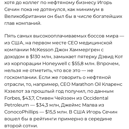
хотя до коллег по нефтяному бизнесу Игорь
Сечин пока не дотянулся, как минимум в
Великобритании он был бы в числе богатейших
глав компаний.
Пять самых высокооплачиваемых боссов мира —
из США, на первом месте CEO медицинской
компании McKesson Джон Хаммергрен с
доходом в $130 млн, замыкает пятерку Дэвид Кот
из корпорации Honeywell с $55,8 млн. Впрочем,
нельзя не отметить, что все это — не
госкомпании. Если же говорить о нефтяной
отрасли, то, например, CEO Marathon Oil Кларенс
Кэзелот за прошлый год получил, по данным
Forbes, $43,7, Стивен Чейэзен из Occidental
Petroleum — $34,3 млн, Джеймс Малва из
ConocoPhillips — $15,5 млн. В США Игорь Сечин
вошел бы в рейтинги примерно в середине
второй сотни.