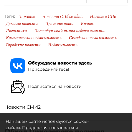
Торговля
Новости СПб сегодня
Новости СПб
Тэги:
Деловые новости
Происшествия
Бизнес
Логистика
Петербургский рынок недвижимости
Коммерческая недвижимость
Складская недвижимость
Городские новости
Недвижимость
Обсуждаем новости здесь
Присоединяйтесь!
Подписаться на новости
Новости СМИ2
На нашем сайте используются cookie-
файлы. Продолжая пользоваться
Обход Приозерска получил