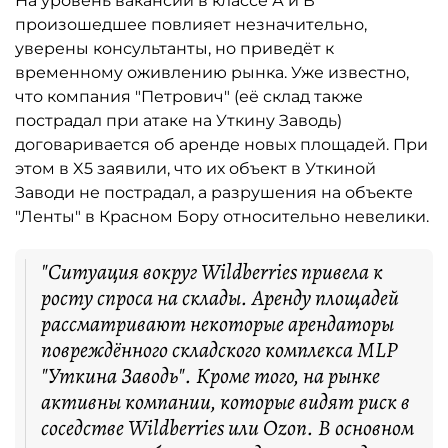
На уровень вакансии в классе А и В
произошедшее повлияет незначительно,
уверены консультанты, но приведёт к
временному оживлению рынка. Уже известно,
что компания "Петрович" (её склад также
пострадал при атаке на Уткину Заводь)
договаривается об аренде новых площадей. При
этом в X5 заявили, что их объект в Уткиной
Заводи не пострадал, а разрушения на объекте
"Ленты" в Красном Бору относительно невелики.
"Ситуация вокруг Wildberries привела к
росту спроса на склады. Аренду площадей
рассматривают некоторые арендаторы
повреждённого складского комплекса MLP
"Уткина Заводь". Кроме того, на рынке
активны компании, которые видят риск в
соседстве Wildberries или Ozon. В основном