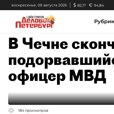
$
€
воскресенье, 09 августа 2026
82,17
94,84
Рубри
В Чечне сконч
подорвавшийс
офицер МВД
184
просмотров