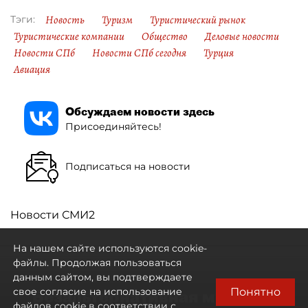
Новость
Туризм
Туристический рынок
Тэги:
Туристические компании
Общество
Деловые новости
Новости СПб
Новости СПб сегодня
Турция
Авиация
Обсуждаем новости здесь
Присоединяйтесь!
Подписаться на новости
Новости СМИ2
На нашем сайте используются cookie-
файлы. Продолжая пользоваться
данным сайтом, вы подтверждаете
Понятно
свое согласие на использование
"Безальтернативная модель":
файлов cookie в соответствии с